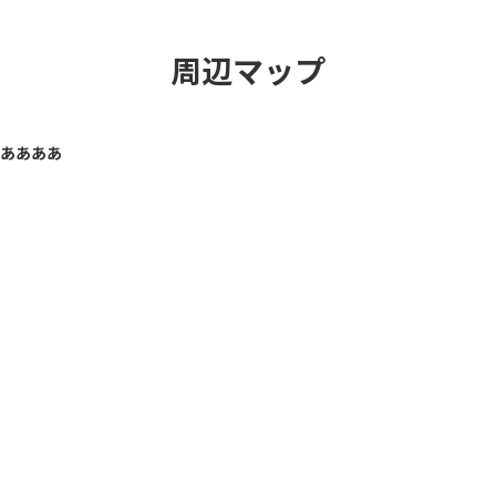
コ
ナ
ン
ビ
テ
ゲ
周辺マップ
ン
ー
ツ
シ
へ
ョ
ス
ン
ああああ
キ
に
ッ
移
プ
動