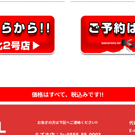
価格はすべて、税込みです!!
お急ぎの方は下記へご連絡ください!!
代
E-
ミズホ店：℡:
0855-85-0003